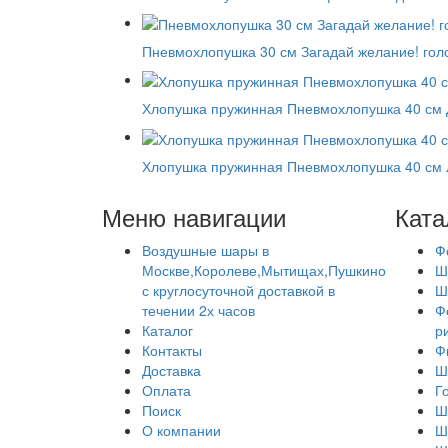
Пневмохлопушка 30 см Загадай желание! го
Хлопушка пружинная Пневмохлопушка 40 см 
Хлопушка пружинная Пневмохлопушка 40 см Л
Меню навигации
Ката
Воздушные шары в
Ф
Москве,Королеве,Мытищах,Пушкино
Ш
с круглосуточной доставкой в
Ш
течении 2х часов
Ф
Каталог
р
Контакты
Ф
Доставка
Ш
Оплата
Г
Поиск
Ш
О компании
Ш