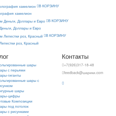
В КОРЗИНУ
лография хамелион
В КОРЗИНУ
Деньги, Доллары и Евро
В КОРЗИНУ
епестки роз, Красный
лог
Контакты
ольгированные шары
+7(926)317-18-48
ары с перьями
feedback@шарики.com
ары-гиганты
ольгированные шары с
исунком
игурные шары
ары-цифры
отовые Композиции
ары под потолок
ары с рисунками