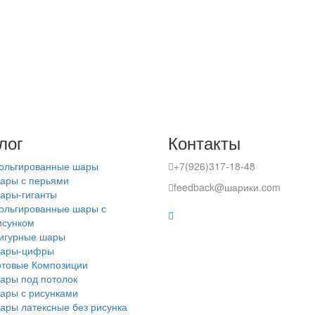
лог
Контакты
ольгированные шары
+7(926)317-18-48
ары с перьями
feedback@шарики.com
ары-гиганты
ольгированные шары с
исунком
игурные шары
ары-цифры
отовые Композиции
ары под потолок
ары с рисунками
ары латексные без рисунка