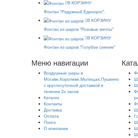
В КОРЗИНУ
Фонтан "Радужный Единорог".
В КОРЗИНУ
Фонтан из шаров "Розовые мечты"
В КОРЗИНУ
Фонтан из шаров "Голубое сияние"
Меню навигации
Ката
Воздушные шары в
Ф
Москве,Королеве,Мытищах,Пушкино
Ш
с круглосуточной доставкой в
Ш
течении 2х часов
Ф
Каталог
р
Контакты
Ф
Доставка
Ш
Оплата
Г
Поиск
Ш
О компании
Ш
Ш