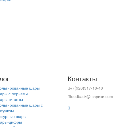
лог
Контакты
ольгированные шары
+7(926)317-18-48
ары с перьями
feedback@шарики.com
ары-гиганты
ольгированные шары с
исунком
игурные шары
ары-цифры