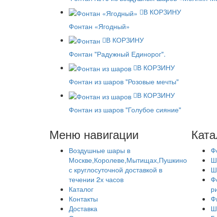
В КОРЗИНУ
Фонтан «Ягодный»
В КОРЗИНУ
Фонтан "Радужный Единорог".
В КОРЗИНУ
Фонтан из шаров "Розовые мечты"
В КОРЗИНУ
Фонтан из шаров "Голубое сияние"
Меню навигации
Ката
Воздушные шары в
Ф
Москве,Королеве,Мытищах,Пушкино
Ш
с круглосуточной доставкой в
Ш
течении 2х часов
Ф
Каталог
р
Контакты
Ф
Доставка
Ш