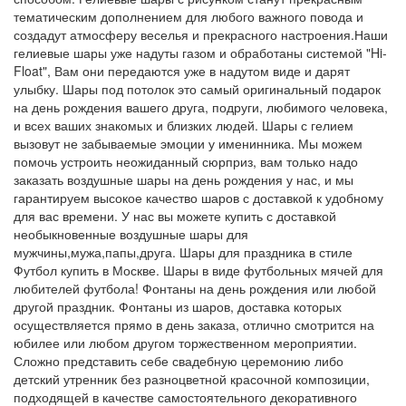
тематическим дополнением для любого важного повода и
создадут атмосферу веселья и прекрасного настроения.Наши
гелиевые шары уже надуты газом и обработаны системой "Hi-
Float", Вам они передаются уже в надутом виде и дарят
улыбку. Шары под потолок это самый оригинальный подарок
на день рождения вашего друга, подруги, любимого человека,
и всех ваших знакомых и близких людей. Шары с гелием
вызовут не забываемые эмоции у именинника. Мы можем
помочь устроить неожиданный сюрприз, вам только надо
заказать воздушные шары на день рождения у нас, и мы
гарантируем высокое качество шаров с доставкой к удобному
для вас времени. У нас вы можете купить с доставкой
необыкновенные воздушные шары для
мужчины,мужа,папы,друга. Шары для праздника в стиле
Футбол купить в Москве. Шары в виде футбольных мячей для
любителей футбола! Фонтаны на день рождения или любой
другой праздник. Фонтаны из шаров, доставка которых
осуществляется прямо в день заказа, отлично смотрится на
юбилее или любом другом торжественном мероприятии.
Сложно представить себе свадебную церемонию либо
детский утренник без разноцветной красочной композиции,
подходящей в качестве самостоятельного декоративного