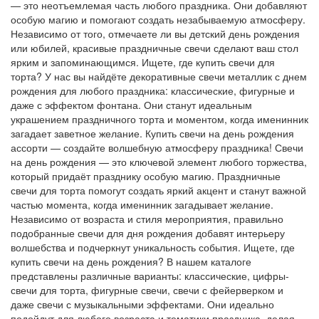
— это неотъемлемая часть любого праздника. Они добавляют
особую магию и помогают создать незабываемую атмосферу.
Независимо от того, отмечаете ли вы детский день рождения
или юбилей, красивые праздничные свечи сделают ваш стол
ярким и запоминающимся. Ищете, где купить свечи для
торта? У нас вы найдёте декоративные свечи металлик с днем
рождения для любого праздника: классические, фигурные и
даже с эффектом фонтана. Они станут идеальным
украшением праздничного торта и моментом, когда именинник
загадает заветное желание. Купить свечи на день рождения
ассорти — создайте волшебную атмосферу праздника! Свечи
на день рождения — это ключевой элемент любого торжества,
который придаёт празднику особую магию. Праздничные
свечи для торта помогут создать яркий акцент и станут важной
частью момента, когда именинник загадывает желание.
Независимо от возраста и стиля мероприятия, правильно
подобранные свечи для дня рождения добавят интерьеру
волшебства и подчеркнут уникальность события. Ищете, где
купить свечи на день рождения? В нашем каталоге
представлены различные варианты: классические, цифры-
свечи для торта, фигурные свечи, свечи с фейерверком и
даже свечи с музыкальными эффектами. Они идеально
подойдут для любого возраста и тематики праздника, делая