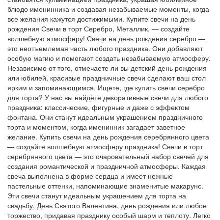
блюдо именинника и создавая незабываемые моменты, когда
все желания кажутся достижимыми. Купите свечи на день
рождения Свечи в торт Серебро, Металлик, — создайте
волшебную атмосферу! Свечи на день рождения серебро —
это неотъемлемая часть любого праздника. Они добавляют
особую магию и помогают создать незабываемую атмосферу.
Независимо от того, отмечаете ли вы детский день рождения
или юбилей, красивые праздничные свечи сделают ваш стол
ярким и запоминающимся. Ищете, где купить свечи серебро
для торта? У нас вы найдёте декоративные свечи для любого
праздника: классические, фигурные и даже с эффектом
фонтана. Они станут идеальным украшением праздничного
торта и моментом, когда именинник загадает заветное
желание. Купить свечи на день рождения серебрянного цвета
— создайте волшебную атмосферу праздника! Свечи в торт
серебрянного цвета — это очаровательный набор свечей для
создания романтической и праздничной атмосферы. Каждая
свеча выполнена в форме сердца и имеет нежные
пастельные оттенки, напоминающие знаменитые макарунс.
Эти свечи станут идеальным украшением для торта на
свадьбу, День Святого Валентина, день рождения или любое
торжество, придавая празднику особый шарм и теплоту. Легко