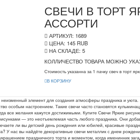
СВЕЧИ В ТОРТ Я
АССОРТИ
АРТИКУЛ: 1689
ЦЕНА:
145
RUB
НА СКЛАДЕ:
5
КОЛЛИЧЕСТВО ТОВАРА МОЖНО УКАЗ
Стоимость указанна за 1 пачку свеч в торт яр
В КОРЗИНУ
о неизменный элемент для создания атмосферы праздника и уюта.
ство особым настроением. Такие свечи часто становятся кульмина
да все желания кажутся достижимыми. Купите Свечи Яркие рисунк
рисунками — это неотъемлемая часть любого праздника. Они доба
ечаете ли вы детский день рождения или юбилей, красивые праздн
а? У нас вы найдёте декоративные свечи металлик с днем рождени
крашением праздничного торта и моментом, когда именинник загад