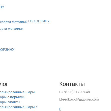
НУ
В КОРЗИНУ
орти металлик
КОРЗИНУ
лог
Контакты
ольгированные шары
+7(926)317-18-48
ары с перьями
feedback@шарики.com
ары-гиганты
ольгированные шары с