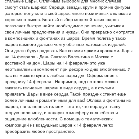
стильные шары. Отличным выбором для многих случаев
смогут стать шарики: Сердца, звезды, круги и прочие фигуры
,которые получили в свой адрес много позитивных откликов и
хороших отзывов. Богатый выбор моделей таких шаров
позволяет быстро найти необходимое решение, учитывая
свои личные предпочтения и нужды. Они прекрасно смотрятся
в композициях и фонтанах из шаров. Время полета у таких
шаров намного дольше чем у обычных латексных изделий.
Они долго будут радовать Вас своими яркими красками.Шары
на 14 февраля - День Святого Валентина в Москве с
доставкой на дом. Шары на 14 февраля- это уже
неотъемлемый компонент при декоре ко дню влюбленных. У
нас вы можете купить любые шары для Оформления к
празднику 14 февраля . Например, под потолок можно
заказать гелиевые шарики в виде сердец, а к стульям
привязать Шары в виде сердца Такой праздник станет еще
более личным и романтичным для вас! Облака и фонтаны из
шаров, наполненных гелием - это то, что порадует вашу
вторую половинку, и подарит атмосферу волшебства и
ощущение влюбленности. С помощью тематических
композиций из воздушных шаров к 14 февраля легко
преобразить любое пространство.