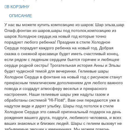
В КОРЗИНУ
ОПИСАНИЕ
У нас вы можете купить композицию из шаров: Шар эльза,шар
Олаф,фонтан из шаров,шары под потолок,композицию из
шаров Холодное сердце,на новый год которые точно
порадуют любого ребенка! Праздник в стиле Холодное
Сердце порадует каждого ребенка на новый год. Добрая
сказка о снежной красавице будет иметь счастливый конец,
если рядом с ледяным сердцем бьется горячее и любящее
сердце родной сестры! Трогательная история Анны и Эльзы
будет чудесной темой для вечеринки. Гелиевые шары
Холодное Сердце в фонтане на новый год с рисунком станут
прекрасным тематическим дополнением для любого важного
повода и создадут атмосферу веселья и прекрасного
настроения. Наши гелиевые шары уже надуты газом и
обработаны системой "Hi-Float", Вам они передаются уже в
надутом виде и дарят улыбку. Шары под потолок в стиле
Холодное Сердце это самый оригинальный подарок на день
рождения вашего друга, подруги, любимого человека, и всех
ваших знакомых и близких людей. Шары с гелием вызовут не
забываемые эмоции у именинника. Мы можем помочь