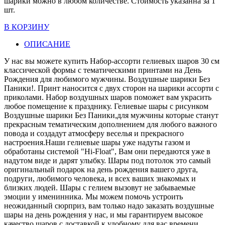
шарики можно в любом количестве. Стоимость указанна за 1
шт.
В КОРЗИНУ
ОПИСАНИЕ
У нас вы можете купить Набор-ассорти гелиевых шаров 30 см
классической формы с тематическими принтами на День
Рождения для любимого мужчины. Воздушные шарики Без
Паники!. Принт наносится с двух сторон на шарики ассорти с
приколами. Набор воздушных шаров поможет вам украсить
любое помещение к празднику. Гелиевые шары с рисунком
Воздушные шарики Без Паники,для мужчины которые станут
прекрасным тематическим дополнением для любого важного
повода и создадут атмосферу веселья и прекрасного
настроения.Наши гелиевые шары уже надуты газом и
обработаны системой "Hi-Float", Вам они передаются уже в
надутом виде и дарят улыбку. Шары под потолок это самый
оригинальный подарок на день рождения вашего друга,
подруги, любимого человека, и всех ваших знакомых и
близких людей. Шары с гелием вызовут не забываемые
эмоции у именинника. Мы можем помочь устроить
неожиданный сюрприз, вам только надо заказать воздушные
шары на день рождения у нас, и мы гарантируем высокое
качество шаров с доставкой к удобному для вас времени.