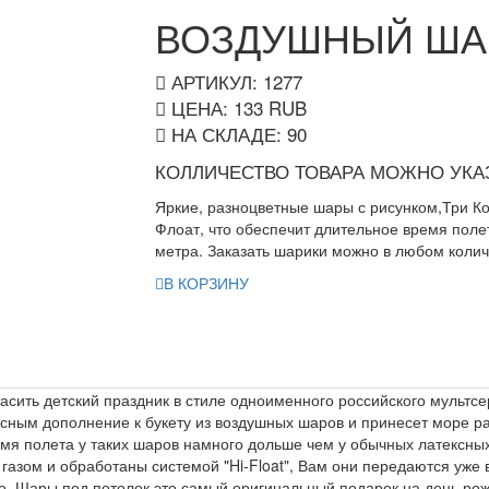
ВОЗДУШНЫЙ ШАР
АРТИКУЛ: 1277
ЦЕНА:
133
RUB
НА СКЛАДЕ:
90
КОЛЛИЧЕСТВО ТОВАРА МОЖНО УКАЗ
Яркие, разноцветные шары с рисунком,Три К
Флоат, что обеспечит длительное время поле
метра. Заказать шарики можно в любом колич
В КОРЗИНУ
асить детский праздник в стиле одноименного российского мультс
сным дополнение к букету из воздушных шаров и принесет море р
мя полета у таких шаров намного дольше чем у обычных латексных
азом и обработаны системой "Hi-Float", Вам они передаются уже в
о. Шары под потолок это самый оригинальный подарок на день рожд