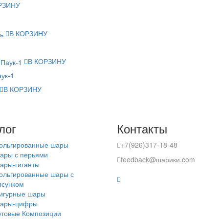
РЗИНУ
В КОРЗИНУ
В КОРЗИНУ
ук-1
В КОРЗИНУ
лог
Контакты
ольгированные шары
+7(926)317-18-48
ары с перьями
feedback@шарики.com
ары-гиганты
ольгированные шары с
исунком
игурные шары
ары-цифры
отовые Композиции