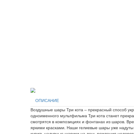
ОПИСАНИЕ
Воздушные шары Три кота – прекрасный способ укр
одноименного мультфильма Три кота станет прекра
смотрятся в композициях и фонтанах из шаров. Вре
яркими красками. Наши гелиевые шары уже надуты г
купить надувные шарики на день рождения недорог