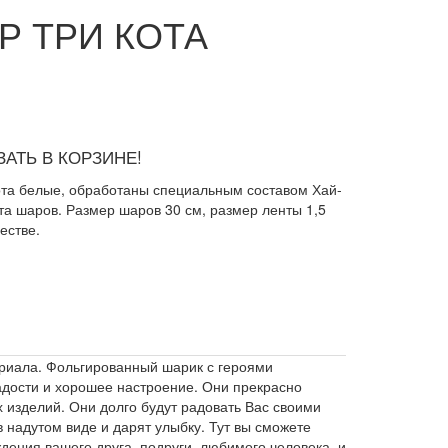
 ТРИ КОТА
АТЬ В КОРЗИНЕ!
ота белые, обработаны специальным составом Хай-
та шаров. Размер шаров 30 см, размер ленты 1,5
естве.
ериала. Фольгированный шарик с героями
адости и хорошее настроение. Они прекрасно
 изделий. Они долго будут радовать Вас своими
 надутом виде и дарят улыбку. Тут вы сможете
ения вашего друга, подруги, любимого человека, и