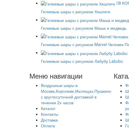
В КО
Гелиевые шары с рисунком Хештеги
Гелиевые шары с рисунком Маша и медведь
Гелиевые шары с рисунком Marvel Человек Па
Гелиевые шары с рисунком Лабубу Labubu
Меню навигации
Ката
Воздушные шары в
Ф
Москве,Королеве,Мытищах,Пушкино
Ш
с круглосуточной доставкой в
Ш
течении 2х часов
Ф
Каталог
р
Контакты
Ф
Доставка
Ш
Оплата
Г