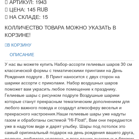
АРТИКУЛ: 1943
ЦЕНА:
145
RUB
НА СКЛАДЕ:
15
КОЛЛИЧЕСТВО ТОВАРА МОЖНО УКАЗАТЬ В
КОРЗИНЕ!
В КОРЗИНУ
ОПИСАНИЕ
У нас вы можете купить Набор-ассорти гелиевых шаров 30 см
классической формы с тематическими принтами на День
Рождения подруге . В Принт наносится с двух сторон на
шарики ассорти с приколами. Набор воздушных шаров
поможет вам украсить любое помещение к празднику.
Гелиевые шары с рисунком подруге Воздушные шарики
которые станут прекрасным тематическим дополнением для
любого важного повода и создадут атмосферу веселья и
прекрасного настроения.Наши гелиевые шары уже надуты
газом и обработаны системой "Hi-Float", Вам они передаются
уже в надутом виде и дарят улыбку. Шары под потолок это
самый оригинальный подарок на день рождения вашего друга,
подруги, любимого человека, и всех ваших знакомых и близких