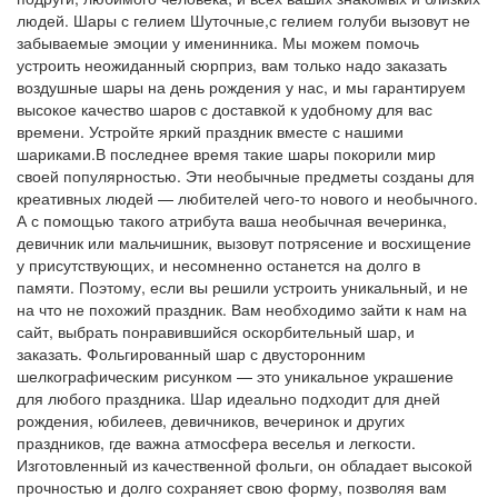
людей. Шары с гелием Шуточные,с гелием голуби вызовут не
забываемые эмоции у именинника. Мы можем помочь
устроить неожиданный сюрприз, вам только надо заказать
воздушные шары на день рождения у нас, и мы гарантируем
высокое качество шаров с доставкой к удобному для вас
времени. Устройте яркий праздник вместе с нашими
шариками.В последнее время такие шары покорили мир
своей популярностью. Эти необычные предметы созданы для
креативных людей — любителей чего-то нового и необычного.
А с помощью такого атрибута ваша необычная вечеринка,
девичник или мальчишник, вызовут потрясение и восхищение
у присутствующих, и несомненно останется на долго в
памяти. Поэтому, если вы решили устроить уникальный, и не
на что не похожий праздник. Вам необходимо зайти к нам на
сайт, выбрать понравившийся оскорбительный шар, и
заказать. Фольгированный шар с двусторонним
шелкографическим рисунком — это уникальное украшение
для любого праздника. Шар идеально подходит для дней
рождения, юбилеев, девичников, вечеринок и других
праздников, где важна атмосфера веселья и легкости.
Изготовленный из качественной фольги, он обладает высокой
прочностью и долго сохраняет свою форму, позволяя вам