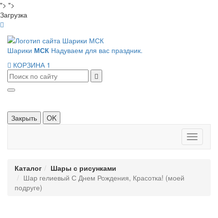
">
">
Загрузка
Шарики
МСК
Надуваем для вас праздник.
КОРЗИНА
1
Закрыть
OK
Панель
навигац
Каталог
Шары с рисунками
Шар гелиевый С Днем Рождения, Красотка! (моей
подруге)