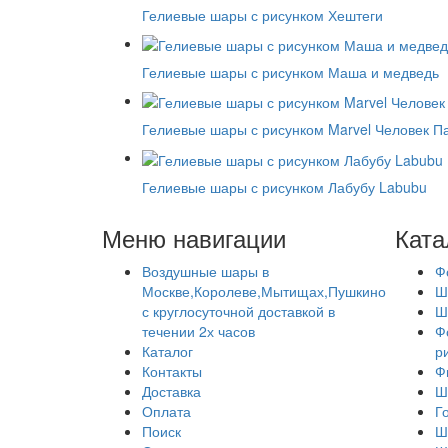
Гелиевые шары с рисунком Хештеги
Гелиевые шары с рисунком Маша и медведь
Гелиевые шары с рисунком Marvel Человек Па
Гелиевые шары с рисунком Лабубу Labubu
Меню навигации
Ката
Воздушные шары в
Ф
Москве,Королеве,Мытищах,Пушкино
Ш
с круглосуточной доставкой в
Ш
течении 2х часов
Ф
Каталог
р
Контакты
Ф
Доставка
Ш
Оплата
Г
Поиск
Ш