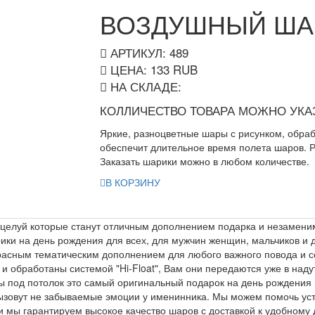
ВОЗДУШНЫЙ ША
АРТИКУЛ: 489
ЦЕНА:
133
RUB
НА СКЛАДЕ:
КОЛЛИЧЕСТВО ТОВАРА МОЖНО УКАЗ
Яркие, разноцветные шары с рисунком, обра
обеспечит длительное время полета шаров. Р
Заказать шарики можно в любом количестве.
В КОРЗИНУ
целуй которые станут отличным дополнением подарка и незаменим
и на день рождения для всех, для мужчин женщин, мальчиков и де
расным тематическим дополнением для любого важного повода и с
 обработаны системой "Hi-Float", Вам они передаются уже в надут
 под потолок это самый оригинальный подарок на день рождения в
ызовут не забываемые эмоции у именинника. Мы можем помочь ус
и мы гарантируем высокое качество шаров с доставкой к удобному