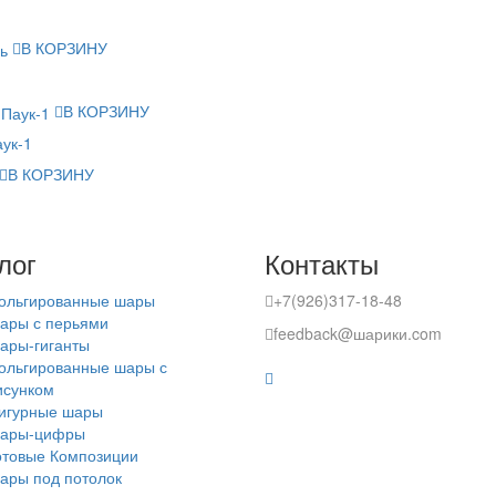
В КОРЗИНУ
В КОРЗИНУ
ук-1
В КОРЗИНУ
лог
Контакты
ольгированные шары
+7(926)317-18-48
ары с перьями
feedback@шарики.com
ары-гиганты
ольгированные шары с
исунком
игурные шары
ары-цифры
отовые Композиции
ары под потолок