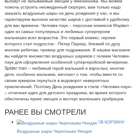
вызовут не забываемые эмоции у именинника. Мы можем
помочь устроить неожиданный сюрприз, вам только надо
заказать воздушные шары на день рождения у нас, и мы
гарантируем высокое качество шаров с доставкой к удобному
для вас времени. Человек-паук – персонаж комиксов Марвел -
один из самых популярных и любимых супергероев
мальчишек всех возрастов. Это первый комикс, героем
которого стал подросток - Питер Паркер, близкий по духу
многим ребятам, пример для подражания. В нашем магазине
вы найдете множество воздушных шариков с гелием Человек-
паук для оформления особенной супергеройской вечеринки.
Spider man – любимый герой малышей и взрослых, многие
дети, особенно мальчики, мечтают о том, чтобы вместе со
своим кумиром окунуться в водоворот невероятных
приключений. Поэтому День рождения в стиле «Человек-паук»
– отличная идея для детского праздника, во время которого
обеспечены яркие эмоции и восторг маленьких храбрецов.
РАНЕЕ ВЫ СМОТРЕЛИ
В КОРЗИНУ
Воздушные шары Черепашки Ниндзя