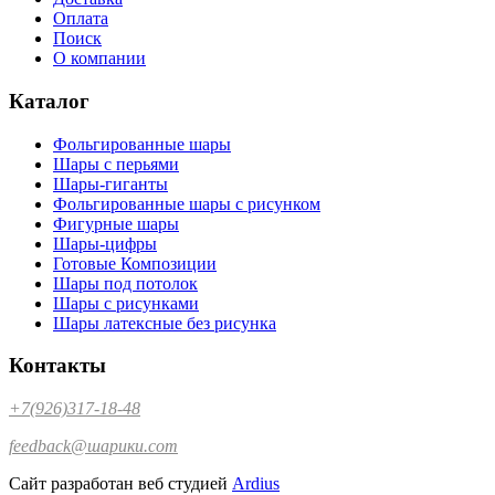
Оплата
Поиск
О компании
Каталог
Фольгированные шары
Шары с перьями
Шары-гиганты
Фольгированные шары с рисунком
Фигурные шары
Шары-цифры
Готовые Композиции
Шары под потолок
Шары с рисунками
Шары латексные без рисунка
Контакты
+7(926)317-18-48
feedback@шарики.com
Сайт разработан веб студией
Ardius