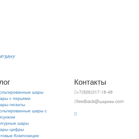
ОРЗИНУ
лог
Контакты
ольгированные шары
+7(926)317-18-48
ары с перьями
feedback@шарики.com
ары-гиганты
ольгированные шары с
исунком
игурные шары
ары-цифры
отовые Композиции