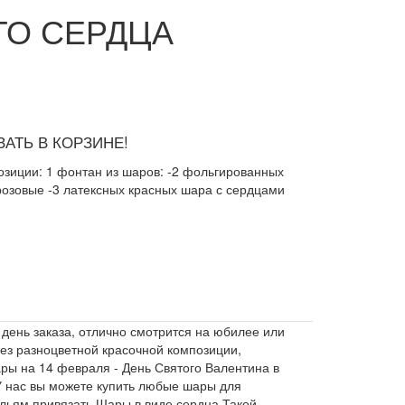
ГО СЕРДЦА
АТЬ В КОРЗИНЕ!
озиции: 1 фонтан из шаров: -2 фольгированных
розовые -3 латексных красных шара с сердцами
день заказа, отлично смотрится на юбилее или
ез разноцветной красочной композиции,
ры на 14 февраля - День Святого Валентина в
У нас вы можете купить любые шары для
ульям привязать Шары в виде сердца Такой