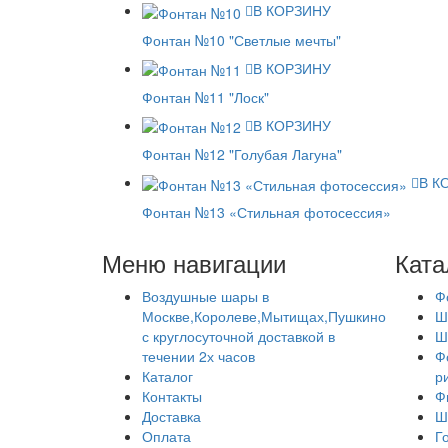
В КОРЗИНУ
Фонтан №10 "Светлые мечты"
В КОРЗИНУ
Фонтан №11 "Лоск"
В КОРЗИНУ
Фонтан №12 "Голубая Лагуна"
В К
Фонтан №13 «Стильная фотосессия»
Меню навигации
Ката
Воздушные шары в
Ф
Москве,Королеве,Мытищах,Пушкино
Ш
с круглосуточной доставкой в
Ш
течении 2х часов
Ф
Каталог
р
Контакты
Ф
Доставка
Ш
Оплата
Г