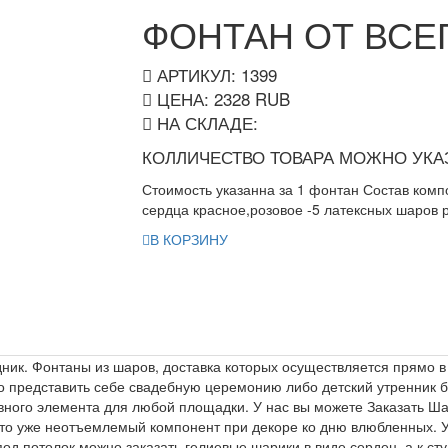
ФОНТАН ОТ ВСЕ
АРТИКУЛ: 1399
ЦЕНА:
2328
RUB
НА СКЛАДЕ:
КОЛЛИЧЕСТВО ТОВАРА МОЖНО УКАЗ
Стоимость указанна за 1 фонтан Состав комп
сердца красное,розовое -5 латексных шаров 
В КОРЗИНУ
ик. Фонтаны из шаров, доставка которых осуществляется прямо в 
 представить себе свадебную церемонию либо детский утренник б
вного элемента для любой площадки. У нас вы можете Заказать Ша
это уже неотъемлемый компонент при декоре ко дню влюбленных. 
д потолок можно заказать гелиевые шарики в виде сердец, а к ст