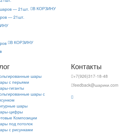
В КОРЗИНУ
аров — 21шт.
ЗИНУ
В КОРЗИНУ
в
лог
Контакты
ольгированные шары
+7(926)317-18-48
ары с перьями
feedback@шарики.com
ары-гиганты
ольгированные шары с
исунком
игурные шары
ары-цифры
отовые Композиции
ары под потолок
ары с рисунками