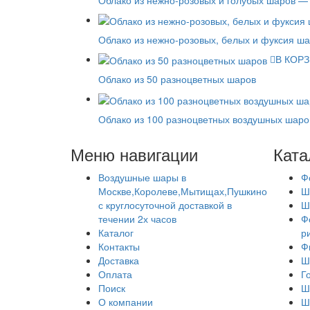
Облако из нежно-розовых, белых и фуксия ш
В КОР
Облако из 50 разноцветных шаров
Облако из 100 разноцветных воздушных шаро
Меню навигации
Ката
Воздушные шары в
Ф
Москве,Королеве,Мытищах,Пушкино
Ш
с круглосуточной доставкой в
Ш
течении 2х часов
Ф
Каталог
р
Контакты
Ф
Доставка
Ш
Оплата
Г
Поиск
Ш
О компании
Ш