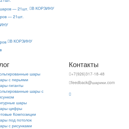
В КОРЗИНУ
аров — 21шт.
ЗИНУ
В КОРЗИНУ
в
лог
Контакты
ольгированные шары
+7(926)317-18-48
ары с перьями
feedback@шарики.com
ары-гиганты
ольгированные шары с
исунком
игурные шары
ары-цифры
отовые Композиции
ары под потолок
ары с рисунками