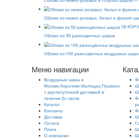
Облако из нежно-розовых, белых и фуксия ш
В КОР
Облако из 50 разноцветных шаров
Облако из 100 разноцветных воздушных шаро
Меню навигации
Ката
Воздушные шары в
Ф
Москве,Королеве,Мытищах,Пушкино
Ш
с круглосуточной доставкой в
Ш
течении 2х часов
Ф
Каталог
р
Контакты
Ф
Доставка
Ш
Оплата
Г
Поиск
Ш
О компании
Ш