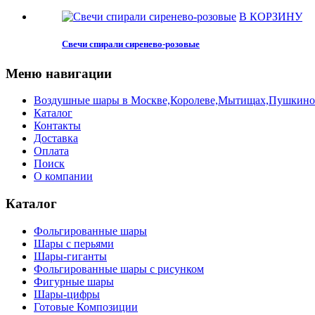
В КОРЗИНУ
Свечи спирали сиренево-розовые
Меню навигации
Воздушные шары в Москве,Королеве,Мытищах,Пушкино с 
Каталог
Контакты
Доставка
Оплата
Поиск
О компании
Каталог
Фольгированные шары
Шары с перьями
Шары-гиганты
Фольгированные шары с рисунком
Фигурные шары
Шары-цифры
Готовые Композиции