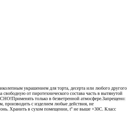
ликолепным украшением для торта, десерта или любого другого
за свободную от пиротехнического состава часть в вытянутой
АСНО!Применять только в безветренной атмосфере.Запрещено:
5м, производить с изделием любые действия, не
онь. Хранить в сухом помещении, t° не выше +30С. Класс