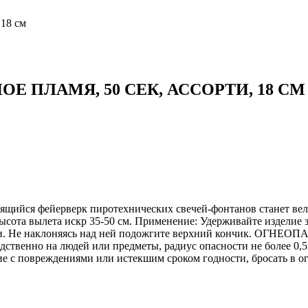
 18 см
Е ПЛАМЯ, 50 СЕК, АССОРТИ, 18 СМ
крящийся фейерверк пиротехнических свечей-фонтанов станет ве
высота вылета искр 35-50 см. Применение: Удерживайте изделие 
ии. Не наклоняясь над ней подожгите верхний кончик. ОГНЕОП
едственно на людей или предметы, радиус опасности не более 0,
е с повреждениями или истекшим сроком годности, бросать в ог