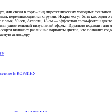
рт, или свечи в торт – вид пиротехнических холодных фонтано
ыми, переливающимися струями. Искры могут быть как одного цв
е пламя, 50 сек, Ассорти, 18 см — эффектная свеча-фонтан для т
здавая удивительный визуальный эффект. Идеально подходит для 
 ассорти включает различные варианты цветов, что позволит соз
ваемую атмосферу.
НУ
В КОРЗИНУ