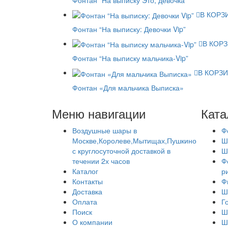
В КОРЗ
Фонтан “На выписку: Девочки Vip”
В КОР
Фонтан “На выписку мальчика-Vip”
В КОРЗ
Фонтан «Для мальчика Выписка»
Меню навигации
Ката
Воздушные шары в
Ф
Москве,Королеве,Мытищах,Пушкино
Ш
с круглосуточной доставкой в
Ш
течении 2х часов
Ф
Каталог
р
Контакты
Ф
Доставка
Ш
Оплата
Г
Поиск
Ш
О компании
Ш