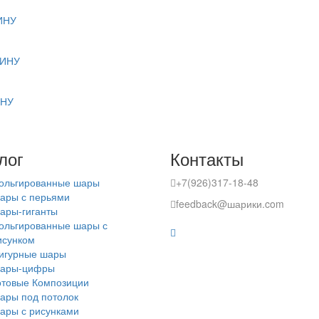
ИНУ
ЗИНУ
ИНУ
лог
Контакты
ольгированные шары
+7(926)317-18-48
ары с перьями
feedback@шарики.com
ары-гиганты
ольгированные шары с
исунком
игурные шары
ары-цифры
отовые Композиции
ары под потолок
ары с рисунками