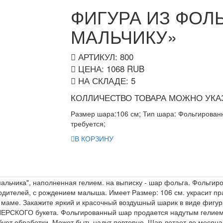
ФИГУРА ИЗ ФОЛ
МАЛЬЧИКУ»
АРТИКУЛ: 800
ЦЕНА:
1068
RUB
НА СКЛАДЕ:
5
КОЛЛИЧЕСТВО ТОВАРА МОЖНО УКАЗ
Размер шара:106 см; Тип шара: Фольгированн
требуется;
В КОРЗИНУ
мальчика", наполненная гелием. на выписку - шар фольга. Фольгир
одителей, с рождением малыша. Имеет Размер: 106 см. украсит пр
маме. Закажите яркий и красочный воздушный шарик в виде фигур
ЕРСКОГО букета. Фольгированный шар продается надутым гелием.
бует обработки. Может быть надут повторно. Шар летает до месяца