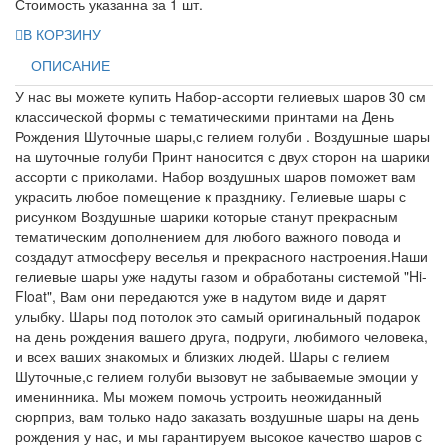
Стоимость указанна за 1 шт.
В КОРЗИНУ
ОПИСАНИЕ
У нас вы можете купить Набор-ассорти гелиевых шаров 30 см
классической формы с тематическими принтами на День
Рождения Шуточные шары,с гелием голуби . Воздушные шары
на шуточные голуби Принт наносится с двух сторон на шарики
ассорти с приколами. Набор воздушных шаров поможет вам
украсить любое помещение к празднику. Гелиевые шары с
рисунком Воздушные шарики которые станут прекрасным
тематическим дополнением для любого важного повода и
создадут атмосферу веселья и прекрасного настроения.Наши
гелиевые шары уже надуты газом и обработаны системой "Hi-
Float", Вам они передаются уже в надутом виде и дарят
улыбку. Шары под потолок это самый оригинальный подарок
на день рождения вашего друга, подруги, любимого человека,
и всех ваших знакомых и близких людей. Шары с гелием
Шуточные,с гелием голуби вызовут не забываемые эмоции у
именинника. Мы можем помочь устроить неожиданный
сюрприз, вам только надо заказать воздушные шары на день
рождения у нас, и мы гарантируем высокое качество шаров с