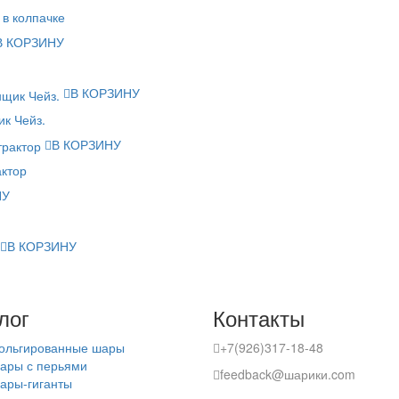
 в колпачке
В КОРЗИНУ
В КОРЗИНУ
к Чейз.
В КОРЗИНУ
актор
НУ
В КОРЗИНУ
лог
Контакты
ольгированные шары
+7(926)317-18-48
ары с перьями
feedback@шарики.com
ары-гиганты