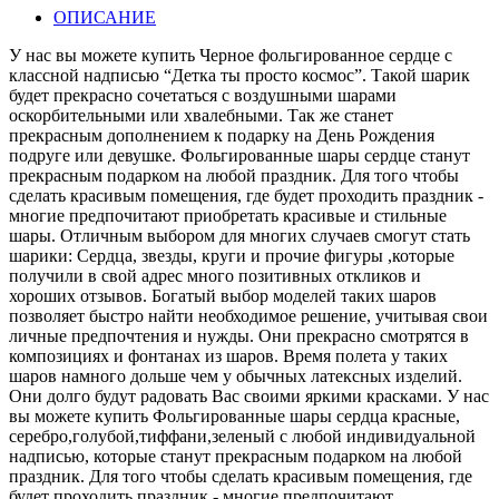
ОПИСАНИЕ
У нас вы можете купить Черное фольгированное сердце с
классной надписью “Детка ты просто космос”. Такой шарик
будет прекрасно сочетаться с воздушными шарами
оскорбительными или хвалебными. Так же станет
прекрасным дополнением к подарку на День Рождения
подруге или девушке. Фольгированные шары сердце станут
прекрасным подарком на любой праздник. Для того чтобы
сделать красивым помещения, где будет проходить праздник -
многие предпочитают приобретать красивые и стильные
шары. Отличным выбором для многих случаев смогут стать
шарики: Сердца, звезды, круги и прочие фигуры ,которые
получили в свой адрес много позитивных откликов и
хороших отзывов. Богатый выбор моделей таких шаров
позволяет быстро найти необходимое решение, учитывая свои
личные предпочтения и нужды. Они прекрасно смотрятся в
композициях и фонтанах из шаров. Время полета у таких
шаров намного дольше чем у обычных латексных изделий.
Они долго будут радовать Вас своими яркими красками. У нас
вы можете купить Фольгированные шары сердца красные,
серебро,голубой,тиффани,зеленый с любой индивидуальной
надписью, которые станут прекрасным подарком на любой
праздник. Для того чтобы сделать красивым помещения, где
будет проходить праздник - многие предпочитают