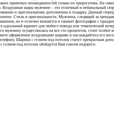
таких приятных неожиданностей только их прерогатива. На самом
ю. Воздушные шары мужчине – это отличный и небанальный сюрпр
вниманию и оригинальному дополнению к подарку. Данный сюрпр
роение. Стиль и оригинальность. Мужчина, следящий за трендам
крашения, но и отлично впишется и оживит фотографии с празд
ь идеальный вариант для любого повода или тематической вече
о мужчину осуществилась на все сто процентов, стоит особое в
жите оформление воздушными шарами и наслаждайтесь его восхи
телефону. Шарики с гелием под потолок станут прекрасным доп
с гелием под потолок обойдутся Вам совсем недорого.