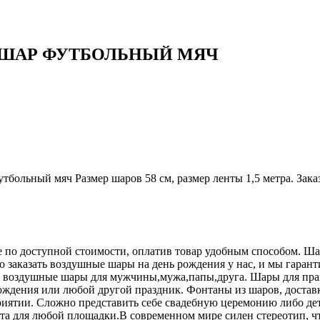
ШАР ФУТБОЛЬНЫЙ МЯЧ
больный мяч Размер шаров 58 см, размер ленты 1,5 метра. Зака
 по доступной стоимости, оплатив товар удобным способом. Ш
заказать воздушные шары на день рождения у нас, и мы гаранти
е воздушные шары для мужчины,мужа,папы,друга. Шары для праз
ждения или любой другой праздник. Фонтаны из шаров, доставка
иятии. Сложно представить себе свадебную церемонию либо дет
ента для любой площадки.В современном мире силен стереотип,