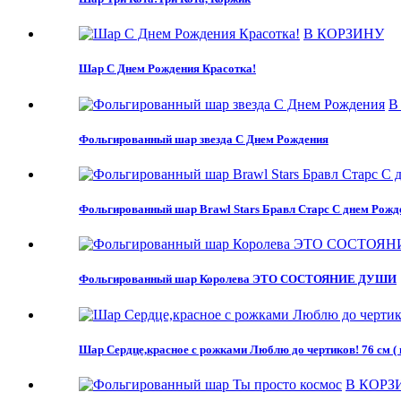
В КОРЗИНУ
Шар С Днем Рождения Красотка!
В
Фольгированный шар звезда С Днем Рождения
Фольгированный шар Brawl Stars Бравл Старс С днем Рожд
Фольгированный шар Королева ЭТО СОСТОЯНИЕ ДУШИ
Шар Сердце,красное с рожками Люблю до чертиков! 76 см (
В КОРЗ